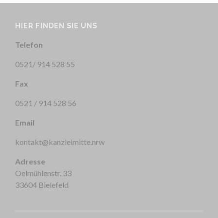
HIER FINDEN SIE UNS
Telefon
0521/ 914 528 55
Fax
0521 / 914 528 56
Email
kontakt@kanzleimitte.nrw
Adresse
Oelmühlenstr. 33
33604 Bielefeld